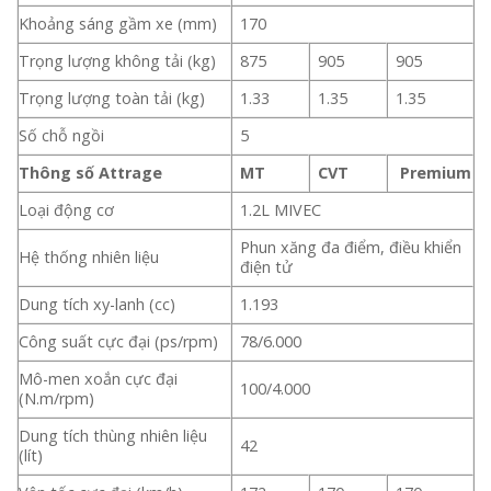
Khoảng sáng gầm xe (mm)
170
Trọng lượng không tải (kg)
875
905
905
Trọng lượng toàn tải (kg)
1.33
1.35
1.35
Số chỗ ngồi
5
Thông số Attrage
MT
CVT
Premium
Loại động cơ
1.2L MIVEC
Phun xăng đa điểm, điều khiển
Hệ thống nhiên liệu
điện tử
Dung tích xy-lanh (cc)
1.193
Công suất cực đại (ps/rpm)
78/6.000
Mô-men xoắn cực đại
100/4.000
(N.m/rpm)
Dung tích thùng nhiên liệu
42
(lít)