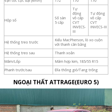
Vận tốc cực đại (km/h)
172
170
170
Tự
động
Tự động
Số sàn
vô cấp
vô cấp
Hộp số
5 cấp
CVT
CVT
INVECS-
INVECS-III
III
Kiểu MacPherson, lò xo cuộn
Hệ thống treo trước
với thanh cân bằng
Hệ thống treo sau
Thanh xoắn
Mâm/Lốp
Mâm hợp kim, 185/55 R15
Phanh trước/sau
Đĩa thông gió/Tang trống
NGOẠI THẤT ATTRAGE(EURO 5)