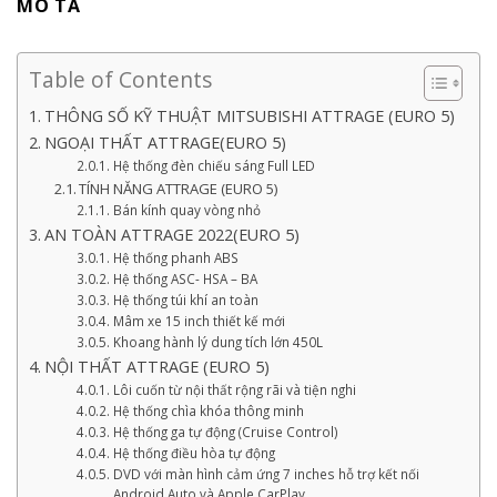
MÔ TẢ
Table of Contents
THÔNG SỐ KỸ THUẬT MITSUBISHI ATTRAGE (EURO 5)
NGOẠI THẤT ATTRAGE(EURO 5)
Hệ thống đèn chiếu sáng Full LED
TÍNH NĂNG ATTRAGE (EURO 5)
Bán kính quay vòng nhỏ
AN TOÀN ATTRAGE 2022(EURO 5)
Hệ thống phanh ABS
Hệ thống ASC- HSA – BA
Hệ thống túi khí an toàn
Mâm xe 15 inch thiết kế mới
Khoang hành lý dung tích lớn 450L
NỘI THẤT ATTRAGE (EURO 5)
Lôi cuốn từ nội thất rộng rãi và tiện nghi
Hệ thống chìa khóa thông minh
Hệ thống ga tự động (Cruise Control)
Hệ thống điều hòa tự động
DVD với màn hình cảm ứng 7 inches hỗ trợ kết nối
Android Auto và Apple CarPlay