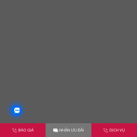
BÁO GIÁ
NHẬN ƯU ĐÃI
DỊCH VỤ